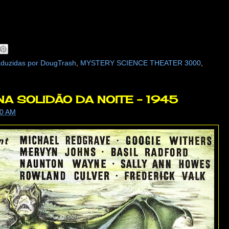
duzidas por DougTrash
,
MYSTERY SCIENCE THEATER 3000
,
NA SOLIDÃO DA NOITE - 1945
00 AM