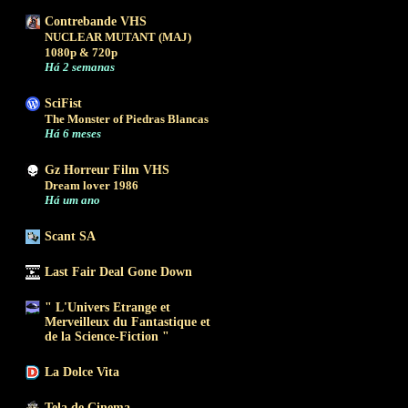
Contrebande VHS
NUCLEAR MUTANT (MAJ)
1080p & 720p
Há 2 semanas
SciFist
The Monster of Piedras Blancas
Há 6 meses
Gz Horreur Film VHS
Dream lover 1986
Há um ano
Scant SA
Last Fair Deal Gone Down
" L'Univers Etrange et
Merveilleux du Fantastique et
de la Science-Fiction "
La Dolce Vita
Tela de Cinema